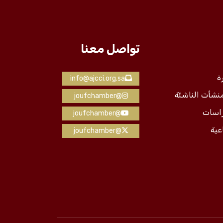
تواصل معنا
ة
info@ajcci.org.sa
منشأت الناشئة
@joufchamber
راسات
@joufchamber
عية
@joufchamber