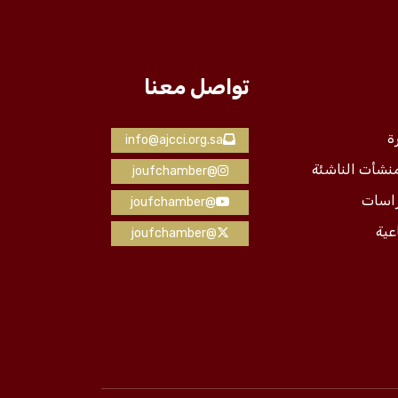
تواصل معنا
ة
info@ajcci.org.sa
منشأت الناشئة
@joufchamber
راسات
@joufchamber
عية
@joufchamber