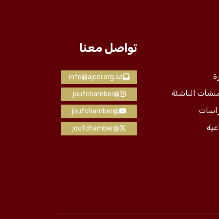
تواصل معنا
ة
info@ajcci.org.sa
منشأت الناشئة
@joufchamber
راسات
@joufchamber
عية
@joufchamber