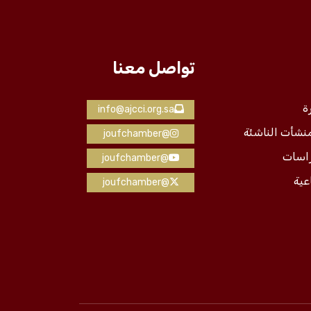
تواصل معنا
ة
info@ajcci.org.sa
منشأت الناشئة
@joufchamber
راسات
@joufchamber
عية
@joufchamber