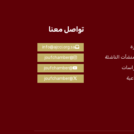
تواصل معنا
ة
info@ajcci.org.sa
منشأت الناشئة
@joufchamber
راسات
@joufchamber
عية
@joufchamber