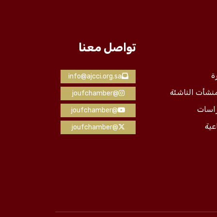
تواصل معنا
ة
info@ajcci.org.sa
منشأت الناشئة
@joufchamber
راسات
@joufchamber
عية
@joufchamber