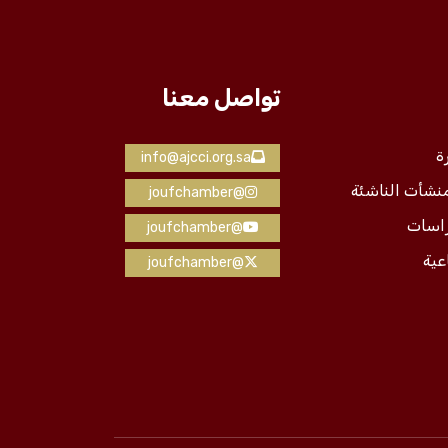
تواصل معنا
ة
info@ajcci.org.sa
منشأت الناشئة
@joufchamber
راسات
@joufchamber
عية
@joufchamber