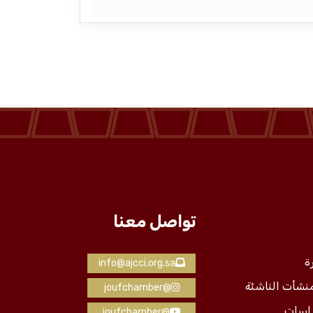
تواصل معنا
ة
info@ajcci.org.sa
منشأت الناشئة
@joufchamber
راسات
@joufchamber