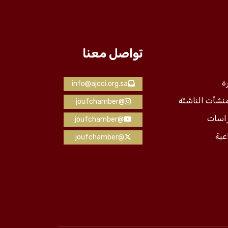
تواصل معنا
ة
info@ajcci.org.sa
منشأت الناشئة
@joufchamber
راسات
@joufchamber
عية
@joufchamber