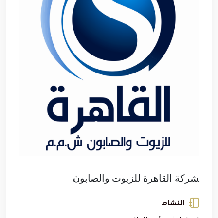
فعاليات الغرفة
فعاليات الجوف
مشاريع الغرفة
ﺸﺮﻛﺔ ﺍﻟﻘﺎﻫﺮﺓ ﻟﻠﺰﻳﻮﺕ ﻭﺍﻟﺼﺎﺑﻮن
النشاط