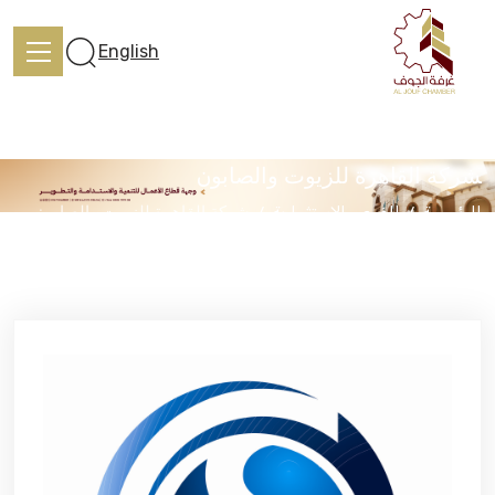
English
ﺸﺮﻛﺔ ﺍﻟﻘﺎﻫﺮﺓ ﻟﻠﺰﻳﻮﺕ ﻭﺍﻟﺼﺎﺑﻮن
الرئيسية
الفرص الاستثمارية
ﺸﺮﻛﺔ ﺍﻟﻘﺎﻫﺮﺓ ﻟﻠﺰﻳﻮﺕ ﻭﺍﻟﺼﺎﺑﻮن
الرئيسية
تعرف علينا
الخدمات
المركز الإعلامي