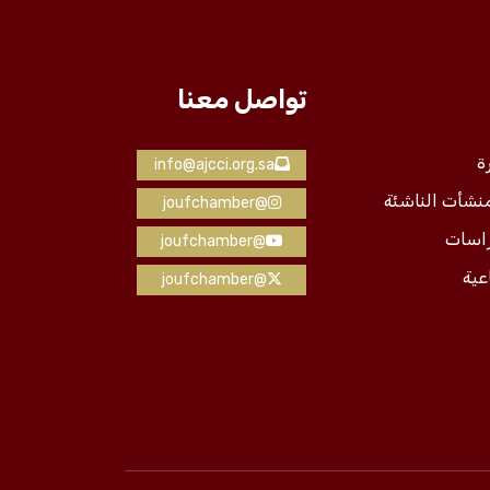
تواصل معنا
ة
info@ajcci.org.sa
منشأت الناشئة
@joufchamber
راسات
@joufchamber
عية
@joufchamber