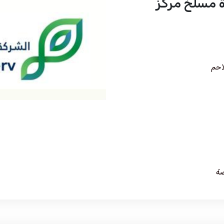
ة مسلخ مركز
احم
صة