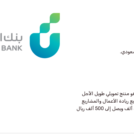
هو منتج تمويلي طويل الأجل
 ريادة الأعمال والمشاريع
الناشئة (ستارت أب)، ويبدأ حجم التمويل من 50 ألف ويصل إلى 500 ألف ريال