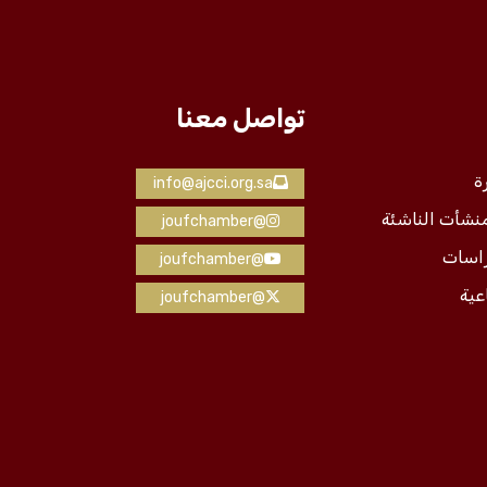
تواصل معنا
ة
info@ajcci.org.sa
منشأت الناشئة
@joufchamber
راسات
@joufchamber
عية
@joufchamber