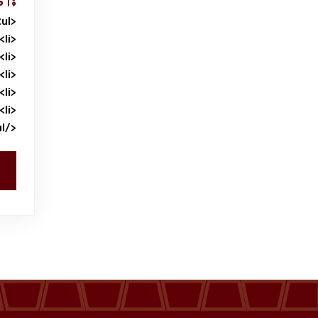
ط
فعاليات الغرفة
<ul>
<li>زيارة الموقع الرسمي للبرنامج.</li>
<li>تعبئة النموذج المخصص لطلب التمويل.</li>
فعاليات الجوف
<li>إرفاق كافة المستندات المطلوبة</li>
<li>اختيار غرفة الجوف كجهة شريكة</li>
<li>مراجعة الطلب للتأكد من صحته وإرساله عبر الموقع.</li>
مشاريع الغرفة
</ul>