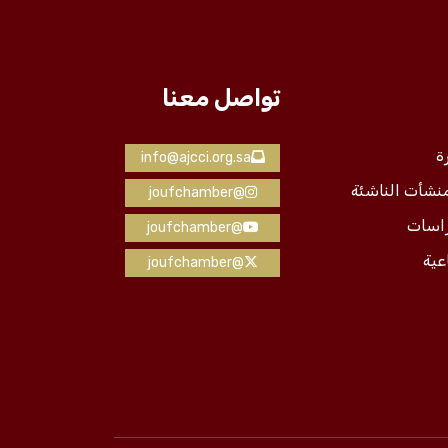
تواصل معنا
ة
info@ajcci.org.sa
منشأت الناشئة
@joufchamber
راسات
@joufchamber
عية
@joufchamber