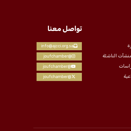
تواصل معنا
ة
info@ajcci.org.sa
منشأت الناشئة
@joufchamber
راسات
@joufchamber
عية
@joufchamber