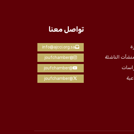
تواصل معنا
ة
info@ajcci.org.sa
منشأت الناشئة
@joufchamber
راسات
@joufchamber
عية
@joufchamber