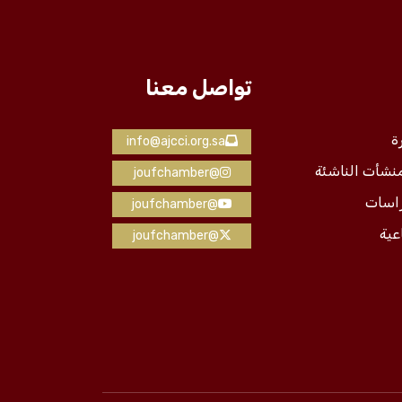
تواصل معنا
ة
info@ajcci.org.sa
منشأت الناشئة
@joufchamber
راسات
@joufchamber
عية
@joufchamber