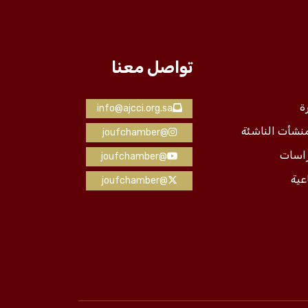
تواصل معنا
ة
info@ajcci.org.sa
منشأت الناشئة
@joufchamber
راسات
@joufchamber
عية
@joufchamber