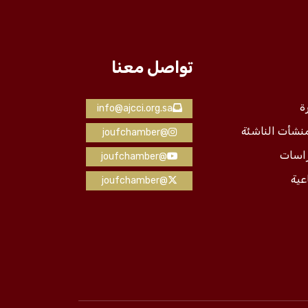
تواصل معنا
ة
info@ajcci.org.sa
منشأت الناشئة
@joufchamber
راسات
@joufchamber
عية
@joufchamber