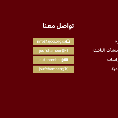
تواصل معنا
ة
info@ajcci.org.sa
منشأت الناشئة
@joufchamber
راسات
@joufchamber
عية
@joufchamber