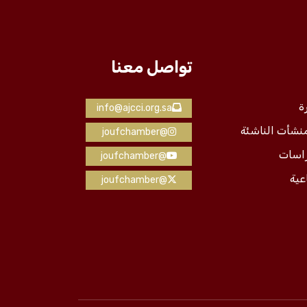
تواصل معنا
ة
info@ajcci.org.sa
منشأت الناشئة
@joufchamber
راسات
@joufchamber
عية
@joufchamber