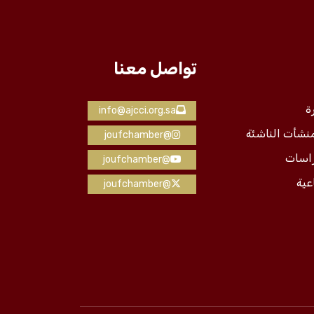
تواصل معنا
ة
info@ajcci.org.sa
منشأت الناشئة
@joufchamber
راسات
@joufchamber
عية
@joufchamber