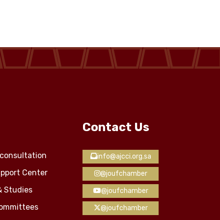
Contact Us
consultation
info@ajcci.org.sa
pport Center
@joufchamber
& Studies
@joufchamber
Committees
@joufchamber