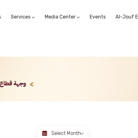
s
Services
Media Center
Events
Al-Jouf 
Commercial Circulars
Media Center
Research & Studies
Subscriber Portal
Logo
Sectoral Committees
Training Center
Reports
Public Services
Startup Support Center
Photo And Video Library
Protest Office
Select Month