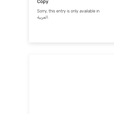
Copy
Sorry, this entry is only available in
العربية.
Home
About us
services