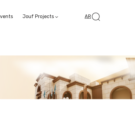
Events
Jouf Projects
AR
Invest In Al-Jawf
Investment
Opportunities
Al-Jouf Startup
Financing Opportuni
Al-Jouf Investor Award
Initiative
Future Pioneers
Initiative