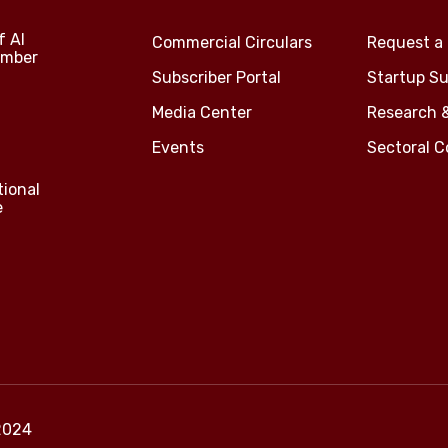
f Al
Commercial Circulars
Request a 
amber
Subscriber Portal
Startup Su
Media Center
Research 
Events
Sectoral 
tional
e
2024