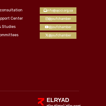
consultation
info@ajcci.org.sa
pport Center
@joufchamber
& Studies
@joufchamber
Committees
@joufchamber
ELRYAD
استضافة مواقع
/
تصميم مواقع