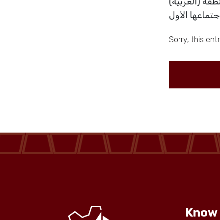
(العربية) عقدت اللجنة المشتركة بين #غرفة_الجوف والتدريب التقني والمهني بمنطقة
About us
تماعها الأول
Sorry, this ent
services
Media Center
Events
Al-Jouf events
Jouf Projects
Know