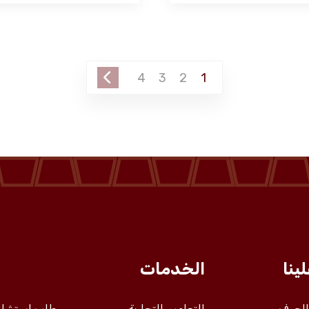
4
3
2
1
ينا
الخدمات
 الجوف
التعاميم التجارية
طلب استشار